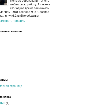
системе образования. Очень
люблю свою работу. А также в
свободное время занимаюсь
оделием. Этот блог обо мне. Спасибо,
 заглянули! Давайте общаться!
смотреть профиль
тоянные читатели
аницы
лавная страница
ив блога
2020
(1)