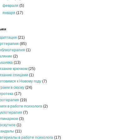
►
февраля
(5)
►
января
(17)
ыки
даптация
(21)
рттерапия
(85)
иблиотерапия
(1)
аляние
(2)
ышивка
(13)
язание крючком
(25)
язание спицами
(1)
отовимся к Новому году
(7)
граем в сказку
(24)
гротека
(17)
зотерапия
(19)
ниги в работе психолога
(2)
уклотерапия
(7)
улинарное
(3)
оскутное
(1)
андалы
(11)
атериалы в работе психолога
(17)