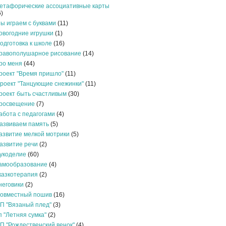
етафорические ассоциативные карты
6)
ы играем с буквами
(11)
овогодние игрушки
(1)
одготовка к школе
(16)
равополушарное рисование
(14)
ро меня
(44)
роект "Время пришло"
(11)
роект "Танцующие снежинки"
(11)
роект быть счастливым
(30)
росвещение
(7)
абота с педагогами
(4)
азвиваем память
(5)
азвитие мелкой мотрики
(5)
азвитие речи
(2)
укоделие
(60)
амообразование
(4)
казкотерапия
(2)
неговики
(2)
овместный пошив
(16)
П "Вязаный плед"
(3)
п "Летняя сумка"
(2)
П "Рождественский венок"
(4)