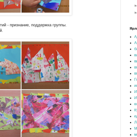
ий - признание, поддержка группы.
Ярл
й.
А
А
б
в
в
в
в
Г
и
И
И
к
К
к
Л
М
м