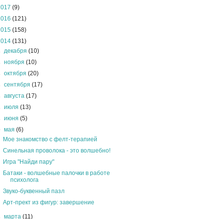
2017
(9)
2016
(121)
2015
(158)
2014
(131)
►
декабря
(10)
►
ноября
(10)
►
октября
(20)
►
сентября
(17)
►
августа
(17)
►
июля
(13)
►
июня
(5)
▼
мая
(6)
Мое знакомство с фелт-терапией
Синельная проволока - это волшебно!
Игра "Найди пару"
Батаки - волшебные палочки в работе
психолога
Звуко-буквенный пазл
Арт-прект из фигур: завершение
►
марта
(11)