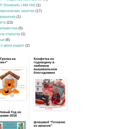
П Snowbells ( Mill Hill)
(1)
ематические занятия
(17)
крашения
(1)
етр
(23)
ильмотека
(5)
очу открытку
(1)
ью
(8)
то меня радует
(2)
Грелка на
Конфетка на
ник+"
годовщину в
любимом
вышивальном
блогодомике
Новый Год не
орами-2018
флешмоб "Готовлю
из запасов"