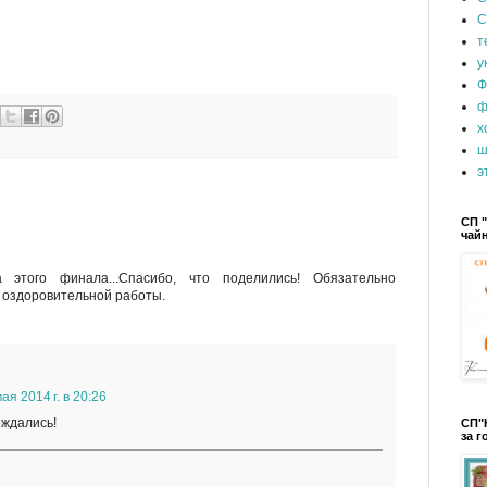
С
т
у
Ф
ф
х
ш
э
СП "
чай
 этого финала...Спасибо, что поделились! Обязательно
 оздоровительной работы.
ая 2014 г. в 20:26
ождались!
СП"
за г