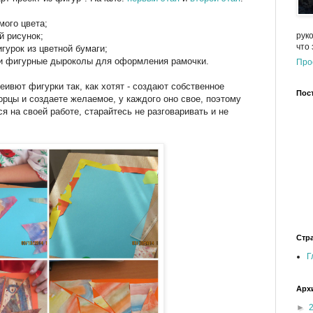
мого цвета;
й рисунок;
рук
что
гурок из цветной бумаги;
 и фигурные дыроколы для оформления рамочки.
Про
еивют фигурки так, как хотят - создают собственное
Пос
ворцы и создаете желаемое, у каждого оно свое, поэтому
 на своей работе, старайтесь не разговаривать и не
Стр
Г
Арх
►