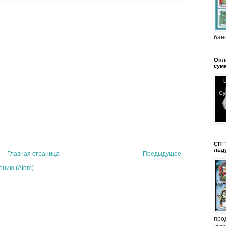
бано
Онл
сумк
СП 
льд
Главная страница
Предыдущее
ению (Atom)
про