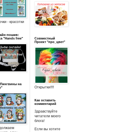
чки - красотки
айн-пошив:
а "Hands free"
Совместный
Проект "про_цвет"
"Пингвины на
Открытки!!!!
у"
Как оставить
комментарий
Здравствуйте
читатели моего
блога!
должаем
Если вы хотите