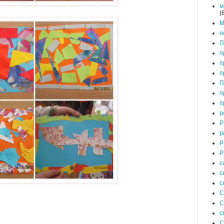
м
(
М
н
П
п
п
п
П
п
п
р
Р
р
Р
Р
с
с
с
С
С
с
С