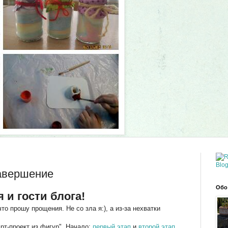
завершение
Обо
 и гости блога!
что прошу прощения. Не со зла я:), а из-за нехватки
Арт-проект из фигур". Начало:
первый этап
и
второй этап
.